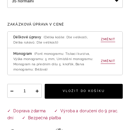
ZAKÁZKOVÁ ÚPRAVA V CENĚ
Délkové úpravy
(Délka košile: Dle velikosti,
ZMĚNIT
Délka rukávů: Dle velikosti)
Monogram
(Font monogramu: Tiskací kurzíva,
Výška monogramu: 5 mm, Umístění monogramu:
ZMĚNIT
Monogram na předním dílu 5. knoflík, Barva
monogramu: Béžová)
VLOŽIT DO KOŠÍKU
✓ Doprava zdarma ✓ Výroba a doručení do 9 prac.
dní ✓ Bezpečná platba