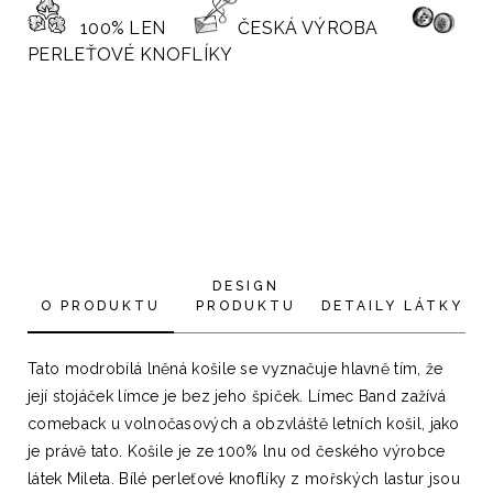
100% LEN
ČESKÁ VÝROBA
PERLEŤOVÉ KNOFLÍKY
DESIGN
O PRODUKTU
PRODUKTU
DETAILY LÁTKY
Tato modrobílá lněná košile se vyznačuje hlavně tím, že
její stojáček límce je bez jeho špiček. Límec Band zažívá
comeback u volnočasových a obzvláště letních košil, jako
je právě tato. Košile je ze 100% lnu od českého výrobce
látek Mileta. Bílé perleťové knoflíky z mořských lastur jsou