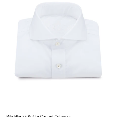
Bílá Hladká Košile Curved Cutaway