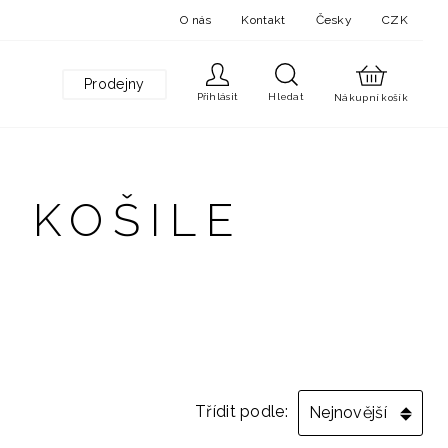
O nás
Kontakt
Česky
CZK
Prodejny
Přihlásit
Hledat
Nákupní košík
 KOŠILE
Třídit podle:
Nejnovější