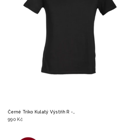
Černé Triko Kulatý Výstřih R -…
990 Kč