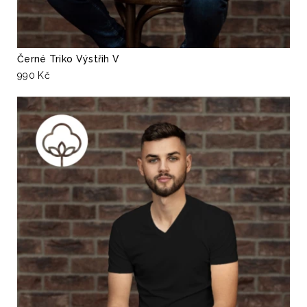
Černé Triko Výstřih V
990 Kč