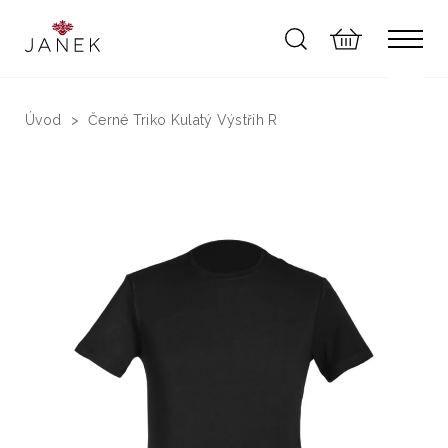
Úvod
Černé Triko Kulatý Výstřih R