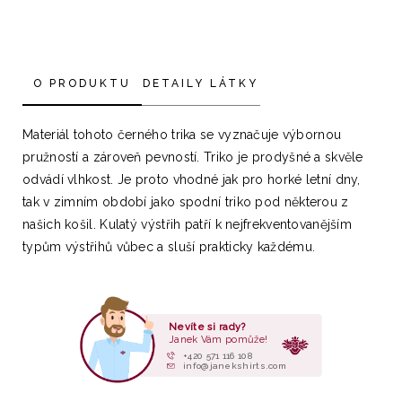
O PRODUKTU
DETAILY LÁTKY
Materiál tohoto černého trika se vyznačuje výbornou
pružností a zároveň pevností. Triko je prodyšné a skvěle
odvádí vlhkost. Je proto vhodné jak pro horké letní dny,
tak v zimním období jako spodní triko pod některou z
našich košil. Kulatý výstřih patří k nejfrekventovanějším
typům výstřihů vůbec a sluší prakticky každému.
Nevíte si rady?
Janek Vám pomůže!
+420 571 116 108
info@janekshirts.com