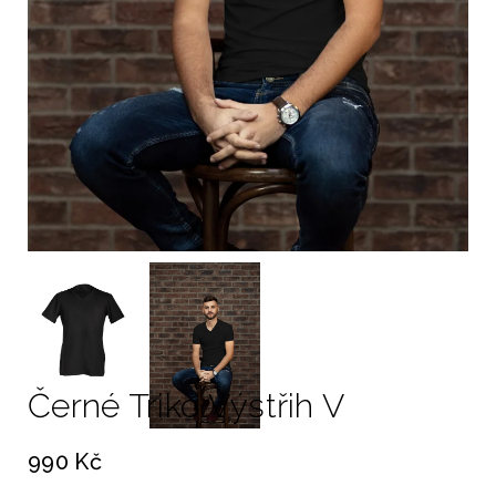
Černé Triko Výstřih V
990 Kč