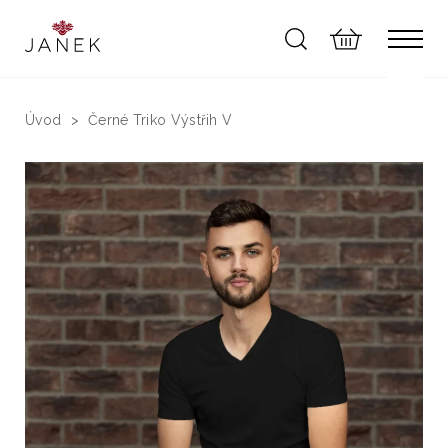
Úvod
Černé Triko Výstřih V