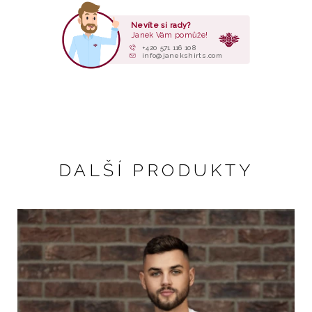
Nevíte si rady?
Janek Vám pomůže!
+420 571 116 108
info@janekshirts.com
DALŠÍ PRODUKTY